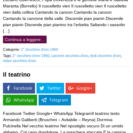
Maranta (Borrello) Il ruscelletto vien Il ruscelletto vien Il ruscelletto
vien dalla collina Cantando la canzon Cantando la canzon
Cantando la canzone della valle. Discende pian pianin Discende
pian pianin Discende pian pianino tra l’erbetta Saltando i sassolin
[…]
Continua a leggere…
Categorie:
2° Zecchino d'oro 1960
Tags:
2° zecchino d'oro 1960
,
canzoni zecchino d'oro
,
testi zecchino d'oro
,
video zecchino d'oro
Il teatrino
Facebook
Twitter
Google+
WhatsApp
Telegram
Facebook Twitter Google+ WhatsApp TelegramIl teatrino testo
Armando Galiberti (Bruschini – Avitabile – Reyna) Dormiva
Pulcinella Nel vecchio teatrino Nel ripostiglio oscuro Di un umido
abbaino. Col capo dondolone, La maschera staccata E la camicia