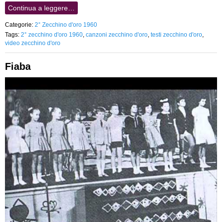
Continua a leggere…
Categorie:
2° Zecchino d'oro 1960
Tags:
2° zecchino d'oro 1960
,
canzoni zecchino d'oro
,
testi zecchino d'oro
,
video zecchino d'oro
Fiaba