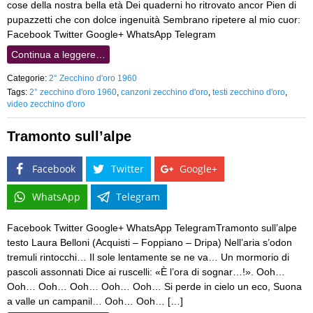
cose della nostra bella età Dei quaderni ho ritrovato ancor Pien di
pupazzetti che con dolce ingenuità Sembrano ripetere al mio cuor:
Facebook Twitter Google+ WhatsApp Telegram
Continua a leggere…
Categorie:
2° Zecchino d'oro 1960
Tags:
2° zecchino d'oro 1960
,
canzoni zecchino d'oro
,
testi zecchino d'oro
,
video zecchino d'oro
Tramonto sull’alpe
Facebook
Twitter
Google+
WhatsApp
Telegram
Facebook Twitter Google+ WhatsApp TelegramTramonto sull’alpe
testo Laura Belloni (Acquisti – Foppiano – Dripa) Nell’aria s’odon
tremuli rintocchi… Il sole lentamente se ne va… Un mormorio di
pascoli assonnati Dice ai ruscelli: «È l’ora di sognar…!». Ooh…
Ooh… Ooh… Ooh… Ooh… Ooh… Si perde in cielo un eco, Suona
a valle un campanil… Ooh… Ooh… […]