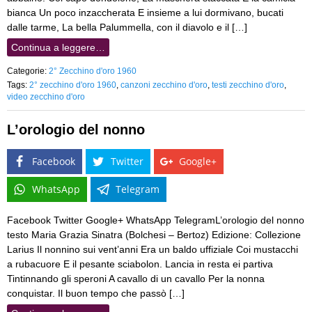
bianca Un poco inzaccherata E insieme a lui dormivano, bucati
dalle tarme, La bella Palummella, con il diavolo e il […]
Continua a leggere…
Categorie:
2° Zecchino d'oro 1960
Tags:
2° zecchino d'oro 1960
,
canzoni zecchino d'oro
,
testi zecchino d'oro
,
video zecchino d'oro
L’orologio del nonno
Facebook
Twitter
Google+
WhatsApp
Telegram
Facebook Twitter Google+ WhatsApp TelegramL’orologio del nonno
testo Maria Grazia Sinatra (Bolchesi – Bertoz) Edizione: Collezione
Larius Il nonnino sui vent’anni Era un baldo uffiziale Coi mustacchi
a rubacuore E il pesante sciabolon. Lancia in resta ei partiva
Tintinnando gli speroni A cavallo di un cavallo Per la nonna
conquistar. Il buon tempo che passò […]