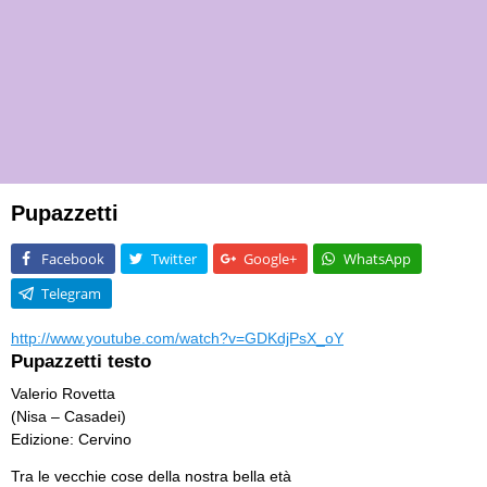
Pupazzetti
Facebook
Twitter
Google+
WhatsApp
Telegram
http://www.youtube.com/watch?v=GDKdjPsX_oY
Pupazzetti testo
Valerio Rovetta
(Nisa – Casadei)
Edizione: Cervino
Tra le vecchie cose della nostra bella età