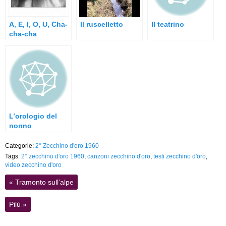
A, E, I, O, U, Cha-
Il ruscelletto
Il teatrino
cha-cha
L’orologio del
nonno
Categorie:
2° Zecchino d'oro 1960
Tags:
2° zecchino d'oro 1960
,
canzoni zecchino d'oro
,
testi zecchino d'oro
,
video zecchino d'oro
«
Tramonto sull’alpe
Pilù
»