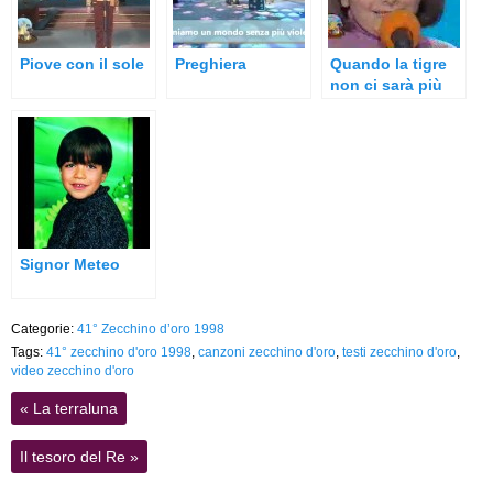
Piove con il sole
Preghiera
Quando la tigre
non ci sarà più
Signor Meteo
Categorie:
41° Zecchino d’oro 1998
Tags:
41° zecchino d'oro 1998
,
canzoni zecchino d'oro
,
testi zecchino d'oro
,
video zecchino d'oro
«
La terraluna
Il tesoro del Re
»