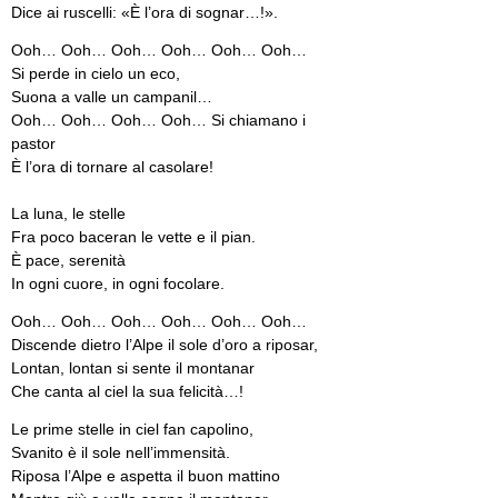
Dice ai ruscelli: «È l’ora di sognar…!».
Ooh… Ooh… Ooh… Ooh… Ooh… Ooh…
Si perde in cielo un eco,
Suona a valle un campanil…
Ooh… Ooh… Ooh… Ooh… Si chiamano i
pastor
È l’ora di tornare al casolare!
La luna, le stelle
Fra poco baceran le vette e il pian.
È pace, serenità
In ogni cuore, in ogni focolare.
Ooh… Ooh… Ooh… Ooh… Ooh… Ooh…
Discende dietro l’Alpe il sole d’oro a riposar,
Lontan, lontan si sente il montanar
Che canta al ciel la sua felicità…!
Le prime stelle in ciel fan capolino,
Svanito è il sole nell’immensità.
Riposa l’Alpe e aspetta il buon mattino