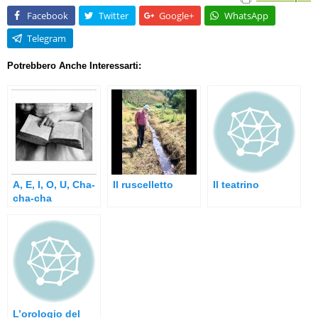
Facebook
Twitter
Google+
WhatsApp
Telegram
Potrebbero Anche Interessarti:
A, E, I, O, U, Cha-
Il ruscelletto
Il teatrino
cha-cha
L’orologio del