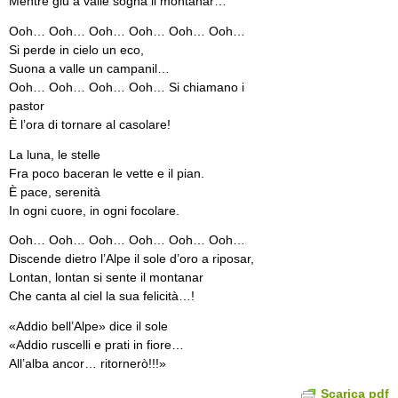
Mentre giù a valle sogna il montanar…
Ooh… Ooh… Ooh… Ooh… Ooh… Ooh…
Si perde in cielo un eco,
Suona a valle un campanil…
Ooh… Ooh… Ooh… Ooh… Si chiamano i
pastor
È l’ora di tornare al casolare!
La luna, le stelle
Fra poco baceran le vette e il pian.
È pace, serenità
In ogni cuore, in ogni focolare.
Ooh… Ooh… Ooh… Ooh… Ooh… Ooh…
Discende dietro l’Alpe il sole d’oro a riposar,
Lontan, lontan si sente il montanar
Che canta al ciel la sua felicità…!
«Addio bell’Alpe» dice il sole
«Addio ruscelli e prati in fiore…
All’alba ancor… ritornerò!!!»
Scarica pdf