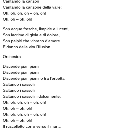
Cantando la canzon
Cantando la canzone della valle:
Oh, oh, oh, oh – oh, oh!
Oh, oh – oh, oh!
Son acque fresche, limpide e lucenti,
Son lacrime di gioia e di dolore,
Son palpiti che vibrano d’amore
E danno della vita l’illusion.
Orchestra
Discende pian pianin
Discende pian pianin
Discende pian pianino tra l’erbetta
Saltando i sassolin
Saltando i sassolin
Saltando i sassolini dolcemente.
Oh, oh, oh, oh – oh, oh!
Oh, oh – oh, oh!
Oh, oh, oh, oh – oh, oh!
Oh, oh – oh, oh!
Il ruscelletto corre verso il mar…