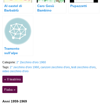
Al castel di
Caro Gesù
Pupazzetti
Barbablù
Bambino
Tramonto
sull’alpe
Categorie:
2° Zecchino d'oro 1960
Tags:
2° zecchino d'oro 1960
,
canzoni zecchino d'oro
,
testi zecchino d'oro
,
video zecchino d'oro
«
Il teatrino
Fiaba
»
Anni 1959-1969