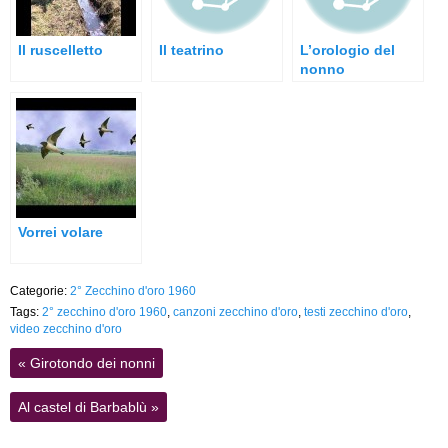
Il ruscelletto
Il teatrino
L’orologio del
nonno
Vorrei volare
Categorie:
2° Zecchino d'oro 1960
Tags:
2° zecchino d'oro 1960
,
canzoni zecchino d'oro
,
testi zecchino d'oro
,
video zecchino d'oro
«
Girotondo dei nonni
Al castel di Barbablù
»