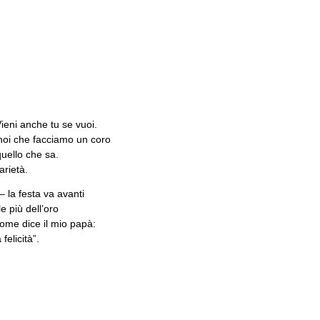
ieni anche tu se vuoi.
e noi che facciamo un coro
quello che sa.
arietà.
– la festa va avanti
 più dell’oro
come dice il mio papà:
felicità”.