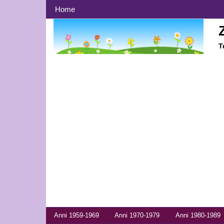
Menù principale
Home
T
Menù anni
Anni 1959-1969
Anni 1970-1979
Anni 1980-1989