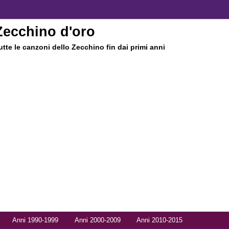
Zecchino d'oro
utte le canzoni dello Zecchino fin dai primi anni
Anni 1990-1999
Anni 2000-2009
Anni 2010-2015