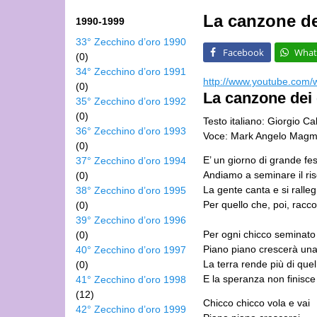
La canzone dei
1990-1999
33° Zecchino d’oro 1990
Facebook
What
(0)
34° Zecchino d’oro 1991
http://www.youtube.com
(0)
La canzone dei c
35° Zecchino d’oro 1992
(0)
Testo italiano: Giorgio C
36° Zecchino d’oro 1993
Voce: Mark Angelo Magm
(0)
E’ un giorno di grande fe
37° Zecchino d’oro 1994
Andiamo a seminare il ris
(0)
La gente canta e si ralleg
38° Zecchino d’oro 1995
Per quello che, poi, racco
(0)
39° Zecchino d’oro 1996
Per ogni chicco seminato
(0)
Piano piano crescerà una
40° Zecchino d’oro 1997
La terra rende più di quel
(0)
E la speranza non finisce
41° Zecchino d’oro 1998
(12)
Chicco chicco vola e vai
42° Zecchino d’oro 1999