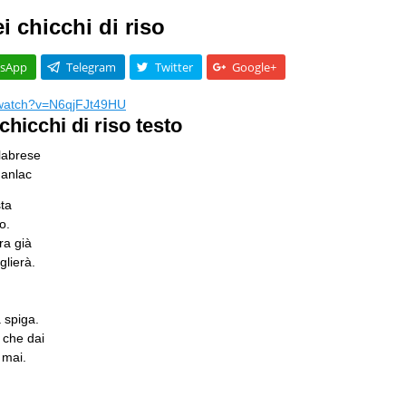
 chicchi di riso
sApp
Telegram
Twitter
Google+
/watch?v=N6qjFJt49HU
hicchi di riso testo
alabrese
anlac
sta
o.
ra già
glierà.
 spiga.
 che dai
 mai.