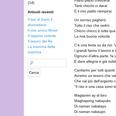
Piano piano crescerai
(14)
Tanti chicchi ci darai
E il mio piatto riempirai.
Articoli recenti
Il bar di Dario il
Un sorriso pagherò
dromedario
Tutto il riso che vedrò
Il mio amico Mosè
Chicco chicco è tutta qua
Il tappeto volante
La mia buona volontà
Il tesoro del Re
C’è una festa su da noi. V
La mamma della
I grandi fanno il lavoro 
mamma
Ognuno d’altra parte, fa 
E dare allegria è già solid
Cantiamo per tutti quanti 
Avremo un tesoro che vale
Che val più dell’argento 
“Il riso e una casa sono la 
Magtanim ay di biro
Maghapong nakayuko
Di naman nakatayo
Di naman nakaupo