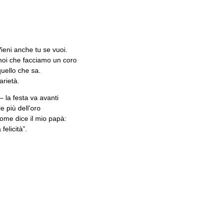
ieni anche tu se vuoi.
e noi che facciamo un coro
quello che sa.
arietà.
– la festa va avanti
 più dell’oro
come dice il mio papà:
felicità”.