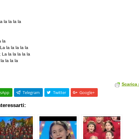
 la la la la
a la
a la la la la la
a la la la la la
la la la la
Scarica 
sApp
Telegram
Twitter
Google+
teressarti: