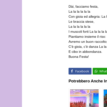
Dài, facciamo festa,
La la la la la la
Con gioia ed allegria: La la
Le braccia stese,
La la la la la la
I muscoli forti La la la la l
Piantiamo insieme il riso: L
Avremo un buon raccolto; L
C’è gioia, c’è danza La la 
E cibo in abbondanza.
Buona Festa!
Facebook
What
Potrebbero Anche In