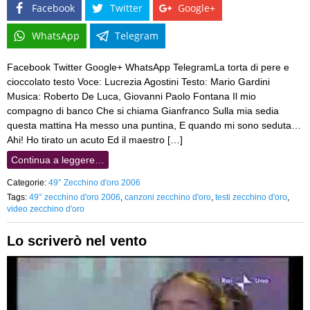
Facebook
Twitter
Google+
WhatsApp
Telegram
Facebook Twitter Google+ WhatsApp TelegramLa torta di pere e
cioccolato testo Voce: Lucrezia Agostini Testo: Mario Gardini
Musica: Roberto De Luca, Giovanni Paolo Fontana Il mio
compagno di banco Che si chiama Gianfranco Sulla mia sedia
questa mattina Ha messo una puntina, E quando mi sono seduta…
Ahi! Ho tirato un acuto Ed il maestro […]
Continua a leggere…
Categorie:
49° Zecchino d'oro 2006
Tags:
49° zecchino d'oro 2006
,
canzoni zecchino d'oro
,
testi zecchino d'oro
,
video zecchino d'oro
Lo scriverò nel vento