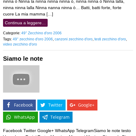
ninna ò Ninna la ninna ninna ninna ò, ninna ninna ò Ninna lalla,
ninna ninna lalla Ninna nanna ninna ò… Batti, batti forte, forte
cuore La mia mamma […]
Continua a leggere…
Categorie:
49° Zecchino d'oro 2006
Tags:
49° zecchino d'oro 2006
,
canzoni zecchino d'oro
,
testi zecchino d'oro
,
video zecchino d'oro
Siamo le note
Facebook
Twitter
Google+
WhatsApp
Telegram
Facebook Twitter Google+ WhatsApp TelegramSiamo le note testo