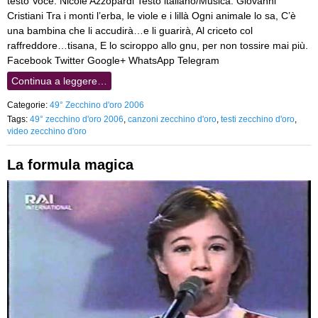
testo Voce: Nicole Azzopardi Testo italiano/Musica: Giovanni
Cristiani Tra i monti l’erba, le viole e i lillà Ogni animale lo sa, C’è
una bambina che li accudirà…e li guarirà, Al criceto col
raffreddore…tisana, E lo sciroppo allo gnu, per non tossire mai più.
Facebook Twitter Google+ WhatsApp Telegram
Continua a leggere…
Categorie:
49° Zecchino d'oro 2006
Tags:
49° zecchino d'oro 2006
,
canzoni zecchino d'oro
,
testi zecchino d'oro
,
video zecchino d'oro
La formula magica