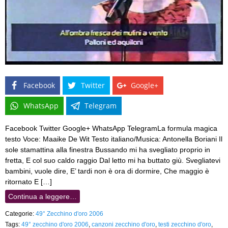
Facebook
Twitter
Google+
WhatsApp
Telegram
Facebook Twitter Google+ WhatsApp TelegramLa formula magica
testo Voce: Maaike De Wit Testo italiano/Musica: Antonella Boriani Il
sole stamattina alla finestra Bussando mi ha svegliato proprio in
fretta, E col suo caldo raggio Dal letto mi ha buttato giù. Svegliatevi
bambini, vuole dire, E’ tardi non è ora di dormire, Che maggio è
ritornato E […]
Continua a leggere…
Categorie:
49° Zecchino d'oro 2006
Tags:
49° zecchino d'oro 2006
,
canzoni zecchino d'oro
,
testi zecchino d'oro
,