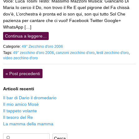
Voce: Luca Tosini Testo: Massimo Mazzoni Musica: Giancarlo Di
Maria Io cerco il Do, non trovo il Re E quel pigrone del Fa chissà
dov’è, L’orchestra è pronta ed io son qui, son qui tutto Sol Che
pazienza per cantare che ci vuol! Facebook Twitter Google+
WhatsApp […]
Continua a leggere…
Categorie:
49° Zecchino d'oro 2006
Tags:
49° zecchino d'oro 2006
,
canzoni zecchino d'oro
,
testi zecchino d'oro
,
video zecchino d'oro
«
Post precedenti
Articoli recenti
Il bar di Dario il dromedario
Il mio amico Mosè
Il tappeto volante
Il tesoro del Re
La mamma della mamma