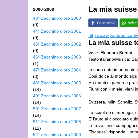
La mia suisse
2000-2009
43° Zecchino d'oro 2000
Facebook
What
(0)
44° Zecchino d'oro 2001
http://www.youtube.com
(0)
La mia suisse t
45° Zecchino d'oro 2002
(0)
Voce: Eleonora Brenni
46° Zecchino d'oro 2003
Testo italiano/Musica: S
(1)
Io sono nata in un posto 
47° Zecchino d'oro 2004
Così dolce al mondo sicu
(3)
Ha monti di panna e prati
48° Zecchino d'oro 2005
Fiumi con il miele, vieni 
(14)
49° Zecchino d'oro 2006
Svizzera, miini Schwiiz, S
(14)
50° Zecchino d'oro 2007
La scuola è di meringa, e 
(14)
E’ l’auto al cioccolato gu
51° Zecchino d'oro 2008
Lì trovo i miei compagni e
(12)
“Tschuss” risponde il prim
52° Zecchino d'oro 2009