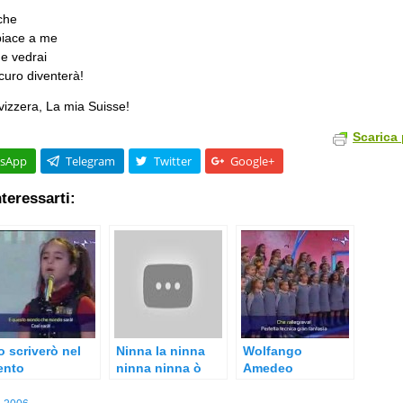
che
piace a me
 e vedrai
curo diventerà!
Svizzera, La mia Suisse!
Scarica 
sApp
Telegram
Twitter
Google+
teressarti:
o scriverò nel
Ninna la ninna
Wolfango
ento
ninna ninna ò
Amedeo