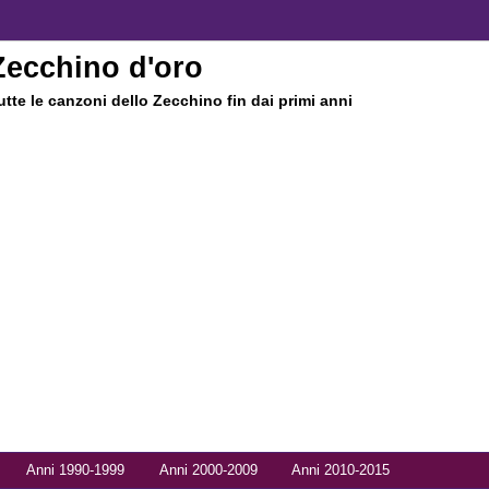
Zecchino d'oro
utte le canzoni dello Zecchino fin dai primi anni
Anni 1990-1999
Anni 2000-2009
Anni 2010-2015