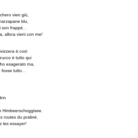
cchero vien giù,
 marzapane blu,
hi son frappè…
a, allora vieni con me!
Svizzera è così
trucco è tutto qui
 ho esagerato ma,
o fosse tutto…
rin
 im Himbeerschoggisee.
s routes du praliné,
te les essayer!