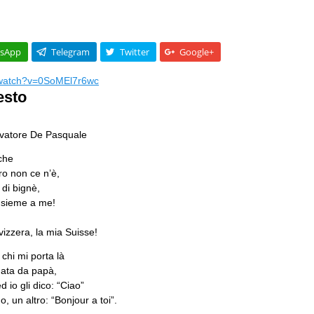
sApp
Telegram
Twitter
Google+
/watch?v=0SoMEl7r6wc
esto
alvatore De Pasquale
che
ro non ce n’è,
 di bignè,
insieme a me!
vizzera, la mia Suisse!
chi mi porta là
idata da papà,
d io gli dico: “Ciao”
o, un altro: “Bonjour a toi”.