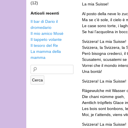
(12)
La mia Suisse!
Articoli recenti
Al posto della neve lo zu
Ma se c’è sole, il cielo è
Il bar di Dario il
Le case sono torte, i lag
dromedario
Se hai l’acquolina in bocc
Il mio amico Mosè
Il tappeto volante
Svizzera! La mia Suisse!
Il tesoro del Re
Svizzera, la Svizzera, la 
La mamma della
Però bisogna crederci, il 
mamma
Scusatemi, scusatemi se
Vorrei che il mondo inter
Una bontà!
Svizzera! La mia Suisse!
Rägewulche mit Wasser d
Die chani nümme gseh,
Aentlich tröpflets Glace
Les bois sont bonbons, le
Moi, je t’attends, viens vi
Svizzera! La mia Suisse!