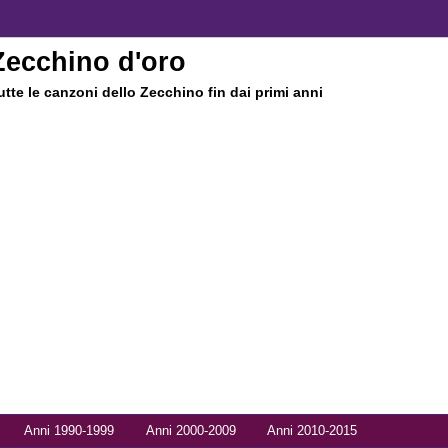
Zecchino d'oro
utte le canzoni dello Zecchino fin dai primi anni
Anni 1990-1999
Anni 2000-2009
Anni 2010-2015