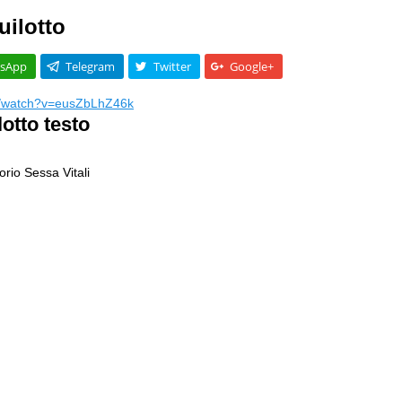
uilotto
sApp
Telegram
Twitter
Google+
m/watch?v=eusZbLhZ46k
otto testo
orio Sessa Vitali