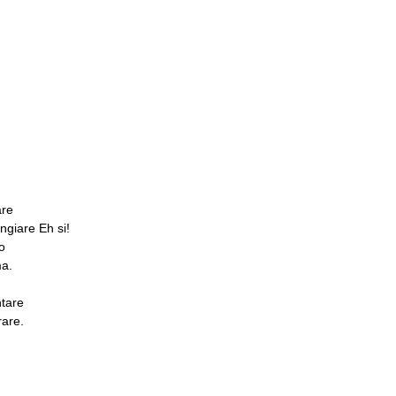
are
ngiare Eh si!
o
a.
ntare
rare.