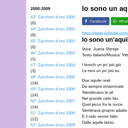
Io sono un aq
2000-2009
43° Zecchino d'oro 2000
Facebook
What
(0)
44° Zecchino d'oro 2001
https://www.youtube.co
(0)
Io sono un’aquil
45° Zecchino d'oro 2002
(0)
Voce: Juana Shtrept
46° Zecchino d'oro 2003
Testo italiano/Musica: Vitt
(1)
I boschi un po’ più giù
47° Zecchino d'oro 2004
Le nevi un po’ più su.
(3)
48° Zecchino d'oro 2005
Due aquile reali
(14)
Da sempre innamorate
49° Zecchino d'oro 2006
Stendevano le ali
(14)
Nel grande cielo blu.
50° Zecchino d'oro 2007
Quel picco fra le rocce
(14)
Sembrava proprio adatto
51° Zecchino d'oro 2008
E il nido venne fatto
(12)
Dalle aquile lassù.
52° Zecchino d'oro 2009