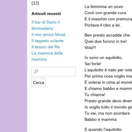
(12)
La femmina un uovo
Covò con grande cura
Articoli recenti
E il maschio con premura
Il bar di Dario il
Portava il cibo a lei.
dromedario
Il mio amico Mosè
Ben presto accadde che
Il tappeto volante
Quei due furono in tre!
Il tesoro del Re
Vola!!!
La mamma della
Io sono un aquilotto,
mamma
Sei forte!
L’aquilotto è nato per vol
Per prima cosa voglio ma
E volerai in cima al mond
E chiamo babbo e mamm
Tu chiama!
Presto grande devo dive
Io voglio tutto il mondo gi
Tu vai, ma non scordare
Babbo e mamma
E quando l’aquilotto