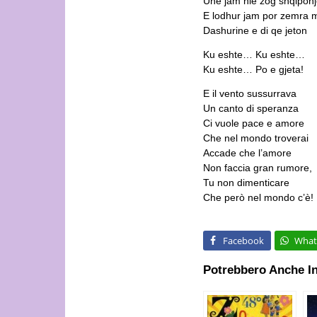
Une jam nie zog shqipon
E lodhur jam por zemra 
Dashurine e di qe jeton
Ku eshte… Ku eshte…
Ku eshte… Po e gjeta!
E il vento sussurrava
Un canto di speranza
Ci vuole pace e amore
Che nel mondo troverai
Accade che l’amore
Non faccia gran rumore,
Tu non dimenticare
Che però nel mondo c’è!
Facebook
What
Potrebbero Anche In