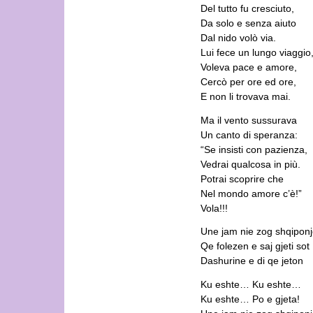
Del tutto fu cresciuto,
Da solo e senza aiuto
Dal nido volò via.
Lui fece un lungo viaggio
Voleva pace e amore,
Cercò per ore ed ore,
E non li trovava mai.
Ma il vento sussurava
Un canto di speranza:
“Se insisti con pazienza,
Vedrai qualcosa in più.
Potrai scoprire che
Nel mondo amore c’è!”
Vola!!!
Une jam nie zog shqipon
Qe folezen e saj gjeti sot
Dashurine e di qe jeton
Ku eshte… Ku eshte…
Ku eshte… Po e gjeta!