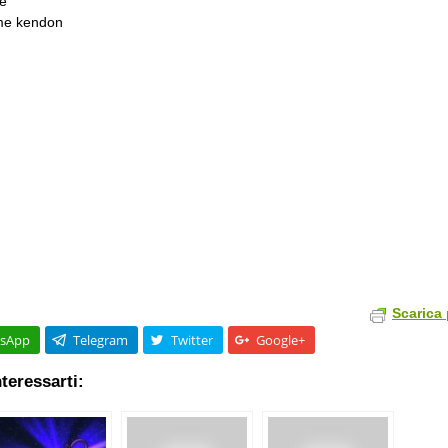
je
me kendon
Scarica 
sApp
Telegram
Twitter
Google+
teressarti: