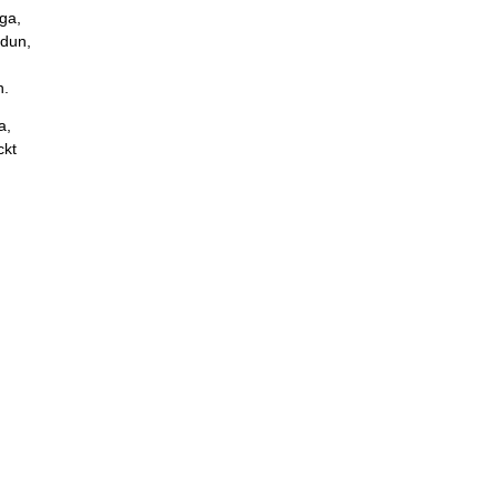
ga,
 dun,
n.
a,
ckt