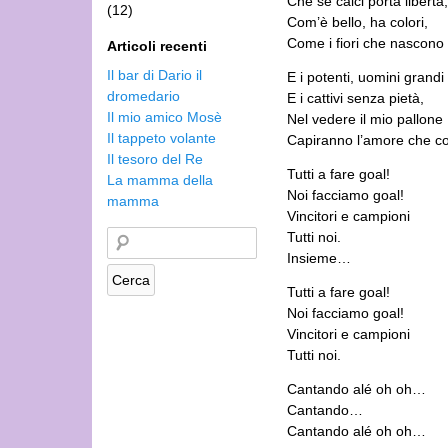
Che se calci porta libertà,
(12)
Com’è bello, ha colori,
Come i fiori che nascono 
Articoli recenti
Il bar di Dario il
E i potenti, uomini grandi
dromedario
E i cattivi senza pietà,
Il mio amico Mosè
Nel vedere il mio pallone
Il tappeto volante
Capiranno l’amore che co
Il tesoro del Re
Tutti a fare goal!
La mamma della
Noi facciamo goal!
mamma
Vincitori e campioni
Tutti noi.
Insieme…
Tutti a fare goal!
Noi facciamo goal!
Vincitori e campioni
Tutti noi.
Cantando alé oh oh…
Cantando…
Cantando alé oh oh…