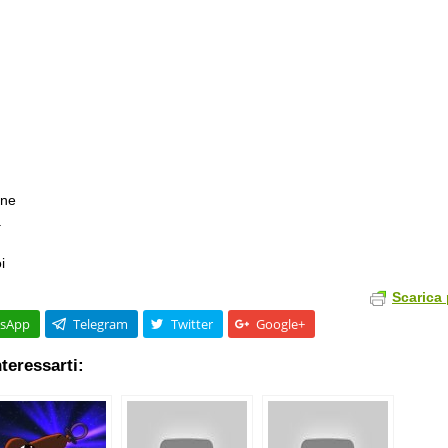
one
à
…
i
Scarica 
sApp
Telegram
Twitter
Google+
teressarti: