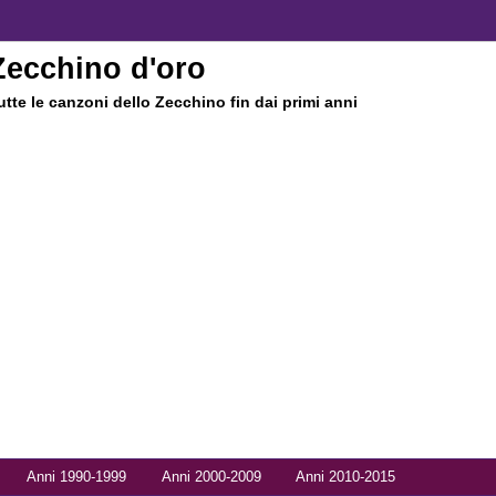
Zecchino d'oro
utte le canzoni dello Zecchino fin dai primi anni
Anni 1990-1999
Anni 2000-2009
Anni 2010-2015