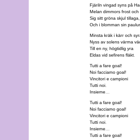
Fjäriln vingad syns på Ha
Melan dimmors frost och
Sig sitt gröna skjul tillaga,
Och i blomman sin paulu
Minsta kräk i kärr och syr
Nyss av solens värma vä
Till en ny, högtidlig yra
Eldas vid sefirens fläkt.
Tutti a fare goal!
Noi facciamo goal!
Vincitori e campioni
Tutti noi.
Insieme…
Tutti a fare goal!
Noi facciamo goal!
Vincitori e campioni
Tutti noi.
Insieme…
Tutti a fare goal!