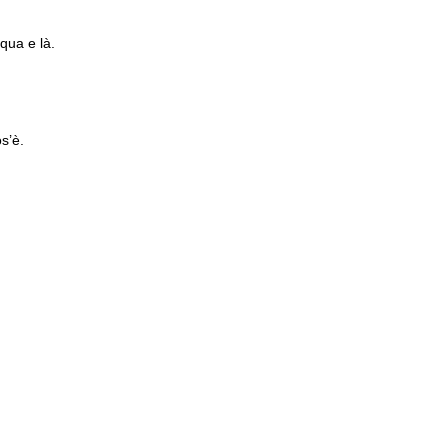
qua e là.
s’è.