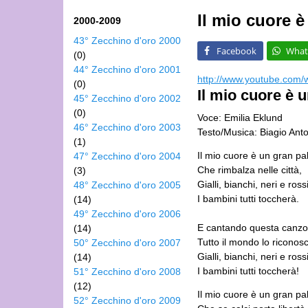
Il mio cuore è
2000-2009
43° Zecchino d'oro 2000
Facebook
What
(0)
44° Zecchino d'oro 2001
http://www.youtube.com
(0)
Il mio cuore è 
45° Zecchino d'oro 2002
(0)
Voce: Emilia Eklund
46° Zecchino d'oro 2003
Testo/Musica: Biagio Ant
(1)
Il mio cuore è un gran pa
47° Zecchino d'oro 2004
Che rimbalza nelle città,
(3)
Gialli, bianchi, neri e rossi
48° Zecchino d'oro 2005
I bambini tutti toccherà.
(14)
49° Zecchino d'oro 2006
E cantando questa canz
(14)
Tutto il mondo lo riconos
50° Zecchino d'oro 2007
Gialli, bianchi, neri e rossi
(14)
I bambini tutti toccherà!
51° Zecchino d'oro 2008
(12)
Il mio cuore è un gran pa
52° Zecchino d'oro 2009