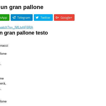
 un gran pallone
sApp
Telegram
Twitter
Google+
/watch?v=_NfLtvhF6RA
un gran pallone testo
onacci
llone
,
one
cerà,
,
llone