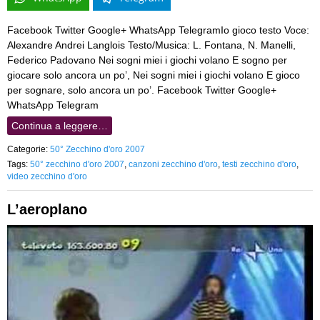
Facebook Twitter Google+ WhatsApp TelegramIo gioco testo Voce:
Alexandre Andrei Langlois Testo/Musica: L. Fontana, N. Manelli,
Federico Padovano Nei sogni miei i giochi volano E sogno per
giocare solo ancora un po’, Nei sogni miei i giochi volano E gioco
per sognare, solo ancora un po’. Facebook Twitter Google+
WhatsApp Telegram
Continua a leggere…
Categorie:
50° Zecchino d'oro 2007
Tags:
50° zecchino d'oro 2007
,
canzoni zecchino d'oro
,
testi zecchino d'oro
,
video zecchino d'oro
L’aeroplano