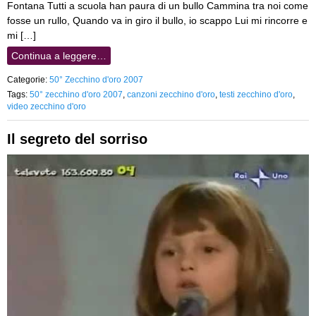
Fontana Tutti a scuola han paura di un bullo Cammina tra noi come
fosse un rullo, Quando va in giro il bullo, io scappo Lui mi rincorre e
mi […]
Continua a leggere…
Categorie:
50° Zecchino d'oro 2007
Tags:
50° zecchino d'oro 2007
,
canzoni zecchino d'oro
,
testi zecchino d'oro
,
video zecchino d'oro
Il segreto del sorriso