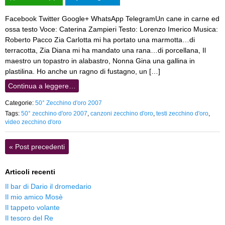
Facebook Twitter Google+ WhatsApp TelegramUn cane in carne ed
ossa testo Voce: Caterina Zampieri Testo: Lorenzo Imerico Musica:
Roberto Pacco Zia Carlotta mi ha portato una marmotta…di
terracotta, Zia Diana mi ha mandato una rana…di porcellana, Il
maestro un topastro in alabastro, Nonna Gina una gallina in
plastilina. Ho anche un ragno di fustagno, un […]
Continua a leggere…
Categorie:
50° Zecchino d'oro 2007
Tags:
50° zecchino d'oro 2007
,
canzoni zecchino d'oro
,
testi zecchino d'oro
,
video zecchino d'oro
«
Post precedenti
Articoli recenti
Il bar di Dario il dromedario
Il mio amico Mosè
Il tappeto volante
Il tesoro del Re