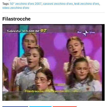
Tags:
50° zecchino d'oro 2007
,
canzoni zecchino d'oro
,
testi zecchino d'oro
,
video zecchino d'oro
Filastrocche