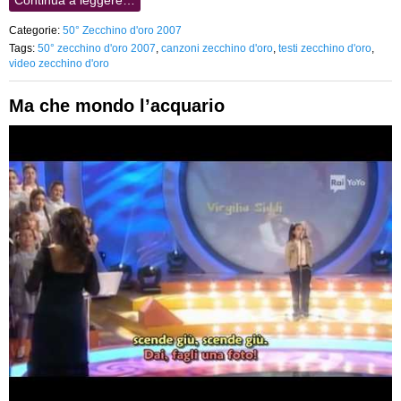
Categorie:
50° Zecchino d'oro 2007
Tags:
50° zecchino d'oro 2007
,
canzoni zecchino d'oro
,
testi zecchino d'oro
,
video zecchino d'oro
Ma che mondo l’acquario