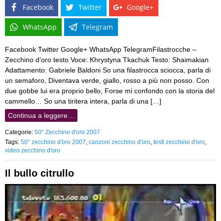
Facebook
Twitter
Google+
WhatsApp
Telegram
Facebook Twitter Google+ WhatsApp TelegramFilastrocche –
Zecchino d’oro testo Voce: Khrystyna Tkachuk Testo: Shaimakian
Adattamento: Gabriele Baldoni So una filastrocca sciocca, parla di
un semaforo, Diventava verde, giallo, rosso a più non posso. Con
due gobbe lui era proprio bello, Forse mi confondo con la storia del
cammello… So una tiritera intera, parla di una […]
Continua a leggere…
Categorie:
50° Zecchino d'oro 2007
Tags:
50° zecchino d'oro 2007
,
canzoni zecchino d'oro
,
testi zecchino d'oro
,
video zecchino d'oro
Il bullo citrullo