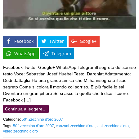
Facebook
Twitter
Google+
WhatsApp
Telegram
Facebook Twitter Google+ WhatsApp TelegramIl segreto del sorriso
testo Voce: Sebastian Josef Huebel Testo: Dargniat Adattamento:
Dodi Battaglia Ho una grande amica che Mi ha insegnato il suo
segreto Come si colora il mondo col sorriso. E’ più facile lo sai
Diventare un gran pittore Se si ascolta quello che ti dice il cuore.
Facebook […]
Continua a leggere…
Categorie:
50° Zecchino d'oro 2007
Tags:
50° zecchino d'oro 2007
,
canzoni zecchino d'oro
,
testi zecchino d'oro
,
video zecchino d'oro