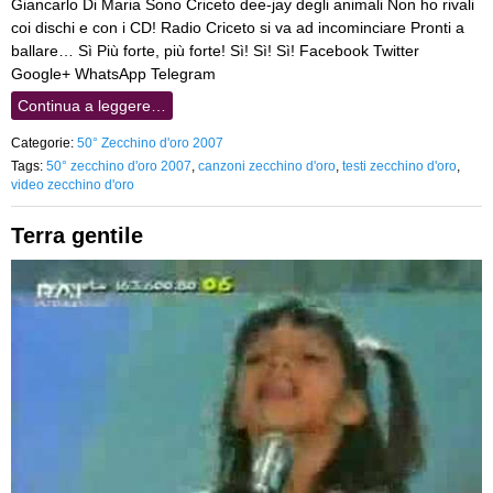
Giancarlo Di Maria Sono Criceto dee-jay degli animali Non ho rivali
coi dischi e con i CD! Radio Criceto si va ad incominciare Pronti a
ballare… Sì Più forte, più forte! Sì! Sì! Sì! Facebook Twitter
Google+ WhatsApp Telegram
Continua a leggere…
Categorie:
50° Zecchino d'oro 2007
Tags:
50° zecchino d'oro 2007
,
canzoni zecchino d'oro
,
testi zecchino d'oro
,
video zecchino d'oro
Terra gentile