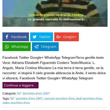
Facebook
Twitter
Google+
WhatsApp
Telegram
Facebook Twitter Google+ WhatsApp TelegramTerra gentile testo
Voce: Adriana Elizabeth Figueredo Costero Testo/Musica: L.
Angulo, Maria Cristina Misciano La mia terra è terra gentile, ve la
racconto: vi stupirà Il cielo grande abbraccia le Ande, il vento dolce
vi sfiorerà. Facebook Twitter Google+ WhatsApp Telegram
Continua a leggere…
Categorie:
50° Zecchino d'oro 2007
Tags:
50° zecchino d'oro 2007
,
canzoni zecchino d'oro
,
testi zecchino d'oro
,
video zecchino d'oro