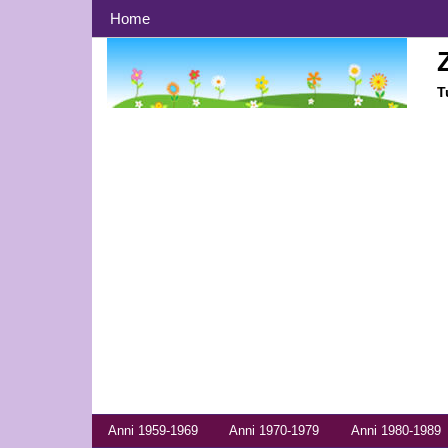
Menù principale
Home
T
Menù anni
Anni 1959-1969
Anni 1970-1979
Anni 1980-1989