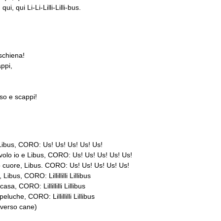
ui, qui Li-Li-Lilli-Lilli-bus.
!
schiena!
appi,
so e scappi!
, Libus, CORO: Us! Us! Us! Us! Us!
volo io e Libus, CORO: Us! Us! Us! Us! Us!
o cuore, Libus. CORO: Us! Us! Us! Us! Us!
Libus, CORO: Lillillilli Lillibus
sa, CORO: Lillillilli Lillibus
luche, CORO: Lillillilli Lillibus
 (verso cane)