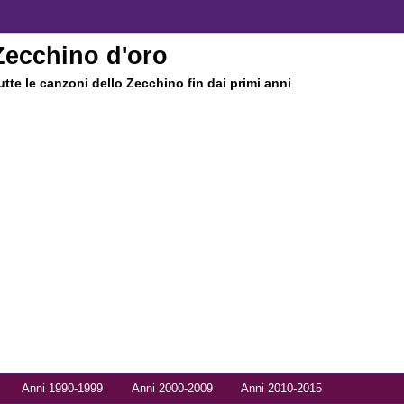
Zecchino d'oro
utte le canzoni dello Zecchino fin dai primi anni
Anni 1990-1999
Anni 2000-2009
Anni 2010-2015