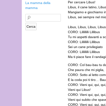
Per cercare Libus!
La mamma della
Libus, il cane latino, Li
mamma
Mangiamo e giochiamo in
Libus, sei sempre nel mi
Libus, Libus, Libus, Libus
CORO: Lillillilli Lillibus
Tu mi aspetti davanti a s
CORO: Lillillilli Lillibus
Sei un cane privilegiato
CORO: Lillillilli Lillibus
Ma ti piace fare il randag
CORO: Col bau-bau tu dai
Che paura che mi piglia,
CORO: Sotto al letto com
E la coda poi ti tiro… Bau
CORO: Vieni qui, qui, qui, q
Vieni qui Libus!
CORO: Vieni qui, qui, qui, q
Vieni qui subito che spave
CORO: Vieni qui, qui, qui, q