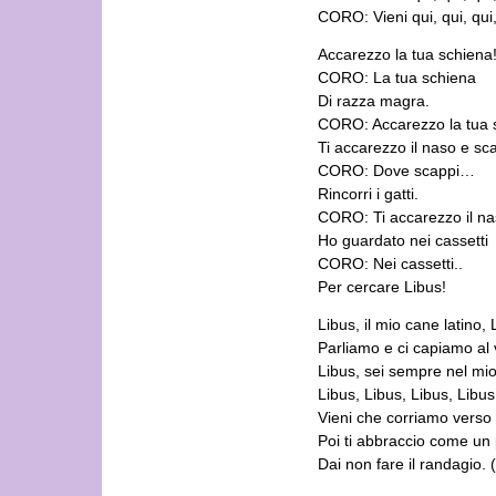
CORO: Vieni qui, qui, qui, q
Accarezzo la tua schiena
CORO: La tua schiena
Di razza magra.
CORO: Accarezzo la tua 
Ti accarezzo il naso e sc
CORO: Dove scappi…
Rincorri i gatti.
CORO: Ti accarezzo il na
Ho guardato nei cassetti
CORO: Nei cassetti..
Per cercare Libus!
Libus, il mio cane latino
Parliamo e ci capiamo al 
Libus, sei sempre nel mi
Libus, Libus, Libus, Libus, 
Vieni che corriamo verso ca
Poi ti abbraccio come un pe
Dai non fare il randagio.