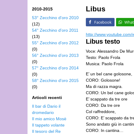
Libus
2010-2015
53° Zecchino d'oro 2010
Facebook
What
(12)
54° Zecchino d'oro 2011
http://www.youtube.com/
(13)
Libus testo
55° Zecchino d'oro 2012
(0)
Voce: Alessandro De Mur
56° Zecchino d’oro 2013
Testo: Paolo Frola
(0)
Musica: Paolo Frola
57° Zecchino d'oro 2014
E’ un bel cane golosone,
(0)
CORO: Golosone!
58° Zecchino d'oro 2015
Ma di razza magra.
(0)
CORO: Un bel cane golo
Articoli recenti
E’ scappato da tre ore
CORO: Da tre ore
Il bar di Dario il
Col raffreddore,
dromedario
CORO: E’ scappato da tr
Il mio amico Mosè
Sono andato giù in canti
Il tappeto volante
CORO: In cantina…
Il tesoro del Re