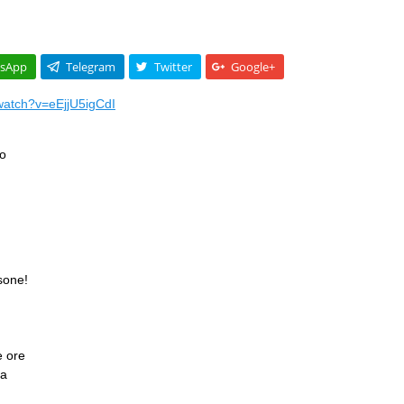
sApp
Telegram
Twitter
Google+
watch?v=eEjjU5igCdI
o
sone!
e ore
na