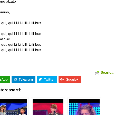
no alzato
comino,
ui, qui Li-Li-Lilli-Lilli-bus
ui, qui Li-Li-Lilli-Lilli-bus
! Siii!
ui, qui Li-Li-Lilli-Lilli-bus
ui, qui Li-Li-Lilli-Lilli-bus.
Scarica 
sApp
Telegram
Twitter
Google+
teressarti: