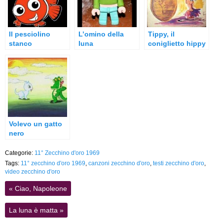
Il pesciolino
L’omino della
Tippy, il
stanco
luna
coniglietto hippy
Volevo un gatto
nero
Categorie:
11° Zecchino d'oro 1969
Tags:
11° zecchino d'oro 1969
,
canzoni zecchino d'oro
,
testi zecchino d'oro
,
video zecchino d'oro
«
Ciao, Napoleone
La luna è matta
»