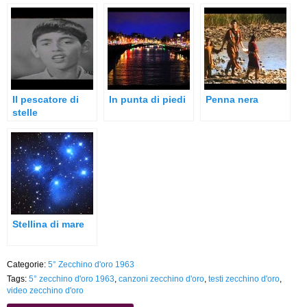
Il pescatore di
In punta di piedi
Penna nera
stelle
Stellina di mare
Categorie:
5° Zecchino d'oro 1963
Tags:
5° zecchino d'oro 1963
,
canzoni zecchino d'oro
,
testi zecchino d'oro
,
video zecchino d'oro