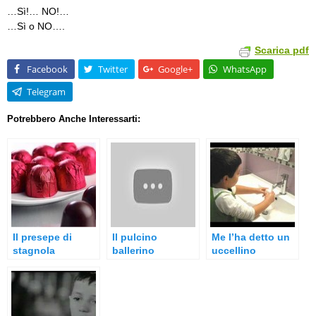
…Sì!… NO!…
…Sì o NO….
Scarica pdf
Facebook
Twitter
Google+
WhatsApp
Telegram
Potrebbero Anche Interessarti:
Il presepe di
Il pulcino
Me l’ha detto un
stagnola
ballerino
uccellino