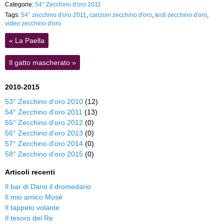
Categorie:
54° Zecchino d'oro 2011
Tags:
54° zecchino d'oro 2011
,
canzoni zecchino d'oro
,
testi zecchino d'oro
,
video zecchino d'oro
«
La Paella
Il gatto mascherato
»
2010-2015
53° Zecchino d'oro 2010
(12)
54° Zecchino d'oro 2011
(13)
55° Zecchino d'oro 2012
(0)
56° Zecchino d’oro 2013
(0)
57° Zecchino d'oro 2014
(0)
58° Zecchino d'oro 2015
(0)
Articoli recenti
Il bar di Dario il dromedario
Il mio amico Mosè
Il tappeto volante
Il tesoro del Re