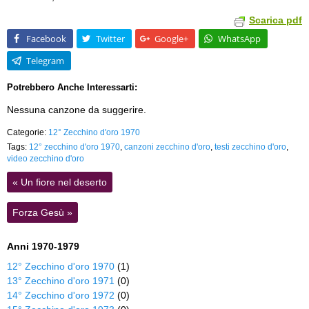
Scarica pdf
Facebook
Twitter
Google+
WhatsApp
Telegram
Potrebbero Anche Interessarti:
Nessuna canzone da suggerire.
Categorie:
12° Zecchino d'oro 1970
Tags:
12° zecchino d'oro 1970
,
canzoni zecchino d'oro
,
testi zecchino d'oro
,
video zecchino d'oro
«
Un fiore nel deserto
Forza Gesù
»
Anni 1970-1979
12° Zecchino d'oro 1970
(1)
13° Zecchino d'oro 1971
(0)
14° Zecchino d'oro 1972
(0)