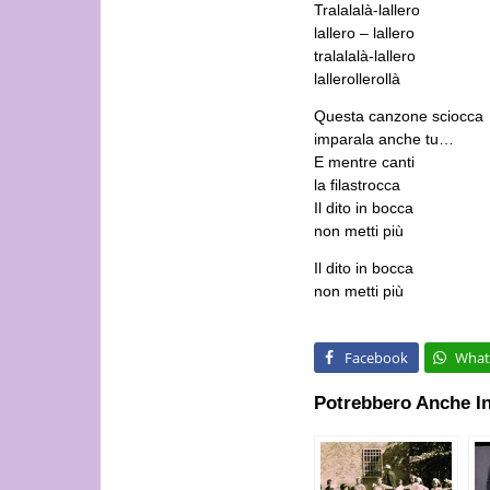
Tralalalà-lallero
lallero – lallero
tralalalà-lallero
lallerollerollà
Questa canzone sciocca
imparala anche tu…
E mentre canti
la filastrocca
Il dito in bocca
non metti più
Il dito in bocca
non metti più
Facebook
What
Potrebbero Anche In