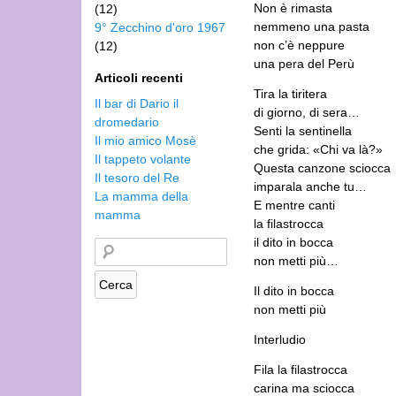
Non è rimasta
(12)
nemmeno una pasta
9° Zecchino d'oro 1967
non c’è neppure
(12)
una pera del Perù
Articoli recenti
Tira la tiritera
Il bar di Dario il
di giorno, di sera…
dromedario
Senti la sentinella
Il mio amico Mosè
che grida: «Chi va là?»
Il tappeto volante
Questa canzone sciocca
Il tesoro del Re
imparala anche tu…
La mamma della
E mentre canti
mamma
la filastrocca
il dito in bocca
non metti più…
Il dito in bocca
non metti più
Interludio
Fila la filastrocca
carina ma sciocca