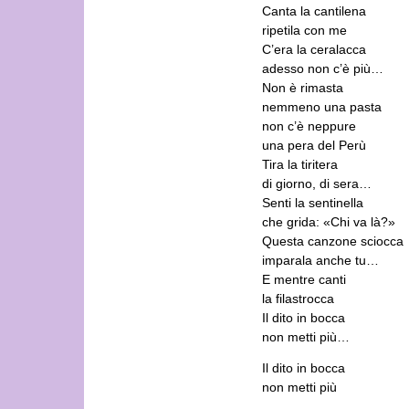
Canta la cantilena
ripetila con me
C’era la ceralacca
adesso non c’è più…
Non è rimasta
nemmeno una pasta
non c’è neppure
una pera del Perù
Tira la tiritera
di giorno, di sera…
Senti la sentinella
che grida: «Chi va là?»
Questa canzone sciocca
imparala anche tu…
E mentre canti
la filastrocca
Il dito in bocca
non metti più…
Il dito in bocca
non metti più