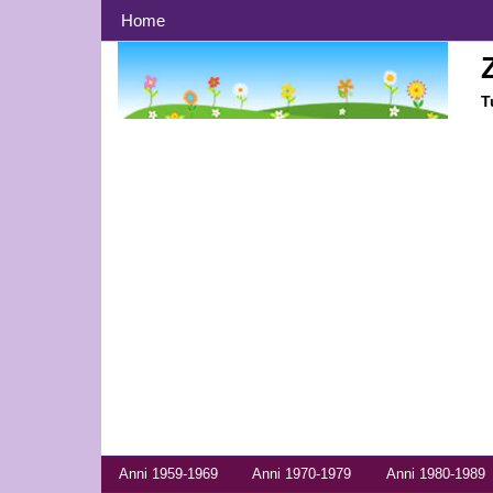
Menù principale
Home
T
Menù anni
Anni 1959-1969
Anni 1970-1979
Anni 1980-1989