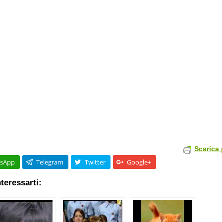
Scarica 
sApp
Telegram
Twitter
Google+
teressarti: