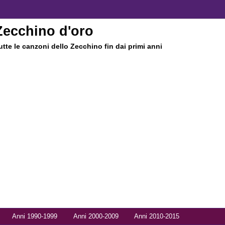
Zecchino d'oro
utte le canzoni dello Zecchino fin dai primi anni
Anni 1990-1999
Anni 2000-2009
Anni 2010-2015