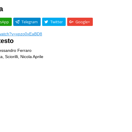
a
sApp
Telegram
Twitter
Google+
/watch?v=xpzo0xEaBD8
testo
lessandro Ferraro
 Sciorilli, Nicola Aprile