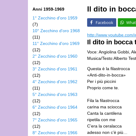
Il dito in bocc
Anni 1959-1969
1° Zecchino d'oro 1959
Facebook
What
(7)
10° Zecchino d'oro 1968
http://www.youtube.com
(11)
Il dito in bocca 
11° Zecchino d'oro 1969
(12)
Voce: Angiolina Gobbi, A
2° Zecchino d'oro 1960
Musica/Testo:Alberto Testa,
(12)
Questa è la filastrocca
3° Zecchino d'oro 1961
«Anti-dito-in-bocca»
(12)
Per i più piccini
4° Zecchino d'oro 1962
Proprio come te.
(11)
5° Zecchino d'oro 1963
Fila la filastrocca
(12)
carina ma sciocca
6° Zecchino d'oro 1964
Canta la cantilena
(12)
ripetila con me
7° Zecchino d'oro 1965
C’era la ceralacca
(12)
adesso non c’è più…
8° Zecchino d'oro 1966