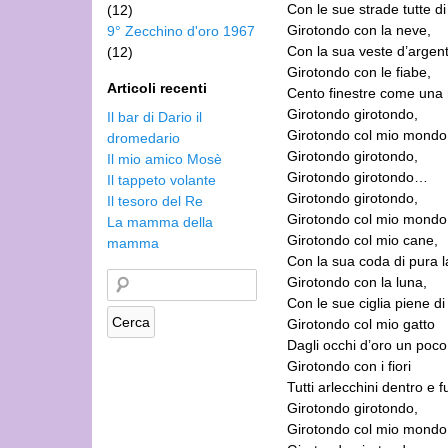
Con le sue strade tutte di
(12)
Girotondo con la neve,
9° Zecchino d'oro 1967
Con la sua veste d’argent
(12)
Girotondo con le fiabe,
Articoli recenti
Cento finestre come un
Girotondo girotondo,
Il bar di Dario il
Girotondo col mio mondo
dromedario
Girotondo girotondo,
Il mio amico Mosè
Girotondo girotondo…
Il tappeto volante
Girotondo girotondo,
Il tesoro del Re
Girotondo col mio mondo
La mamma della
Girotondo col mio cane,
mamma
Con la sua coda di pura l
Girotondo con la luna,
Con le sue ciglia piene di
Girotondo col mio gatto
Dagli occhi d’oro un poco
Girotondo con i fiori
Tutti arlecchini dentro e 
Girotondo girotondo,
Girotondo col mio mondo