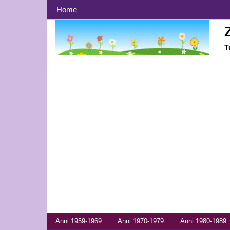
Menù principale
Home
T
Menù anni
Anni 1959-1969
Anni 1970-1979
Anni 1980-1989