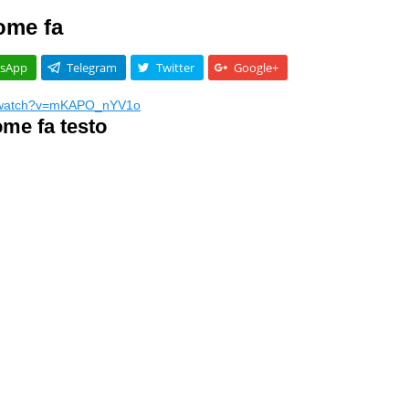
ome fa
sApp
Telegram
Twitter
Google+
m/watch?v=mKAPO_nYV1o
ome fa testo