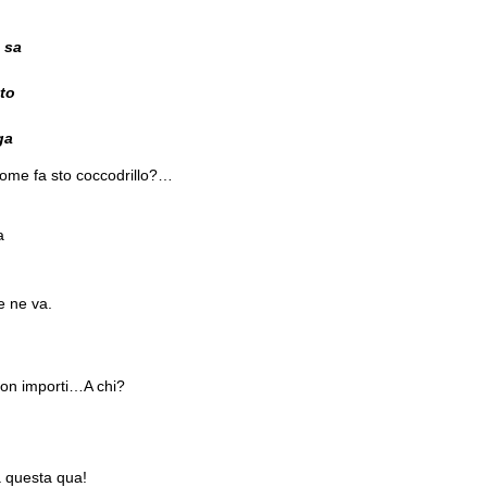
 sa
to
ga
come fa sto coccodrillo?…
a
 ne va.
non importi…A chi?
 questa qua!