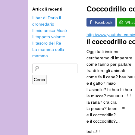
Coccodrillo c
Articoli recenti
Il bar di Dario il
Facebook
What
dromedario
Il mio amico Mosè
http://www.youtube.co
Il tappeto volante
Il coccodrillo c
Il tesoro del Re
La mamma della
Oggi tutti insieme
mamma
cercheremo di imparare
come fanno per parlare
fra di loro gli animali.
come fa il cane? bau bau
e il gatto? miao
l’ asinello? hi hoo hi hoo
la mucca? muuuuu…!!!
la rana? cra cra
la pecora? beee…!!!
e il coccodrillo?…
e il coccodrillo?…
boh..!!!