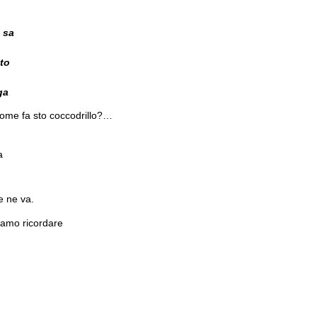
 sa
to
ga
come fa sto coccodrillo?…
a
 ne va.
iamo ricordare