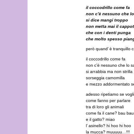
il coccodrillo come fa
non c’è nessuno che lo
si dice mangi troppo
non metta mai il cappot
che con i denti punga
che molto spesso pian
però quand’ è tranquillo 
il coccodrillo come fa
non c’è nessuno che lo s
si arrabbia ma non strilla
sorseggia camomilla
e mezzo addormentato se
adesso ripetiamo se vogl
come fanno per parlare
tra di loro gli animali
come fa il cane? bau bau
e il gatto? miao
l’ asinello? hi hoo hi hoo
la mucca? muuuuu…!!!