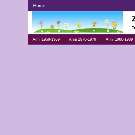
Menù principale
Home
T
Menù anni
Anni 1959-1969
Anni 1970-1979
Anni 1980-1989