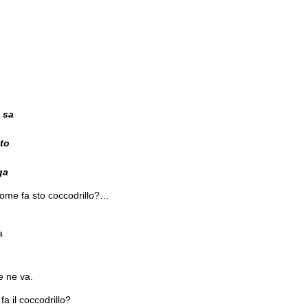
 sa
to
ga
come fa sto coccodrillo?…
a
 ne va.
fa il coccodrillo?