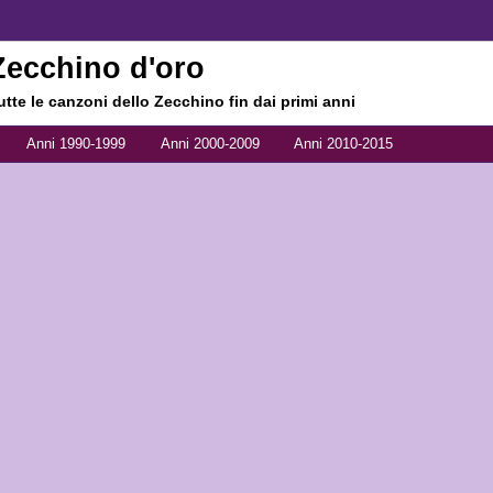
Zecchino d'oro
utte le canzoni dello Zecchino fin dai primi anni
Anni 1990-1999
Anni 2000-2009
Anni 2010-2015