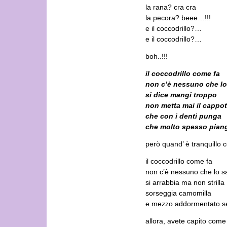
la rana? cra cra
la pecora? beee…!!!
e il coccodrillo?…
e il coccodrillo?…
boh..!!!
il coccodrillo come fa
non c’è nessuno che lo
si dice mangi troppo
non metta mai il cappot
che con i denti punga
che molto spesso pian
però quand’ è tranquillo 
il coccodrillo come fa
non c’è nessuno che lo s
si arrabbia ma non strilla
sorseggia camomilla
e mezzo addormentato se
allora, avete capito come 