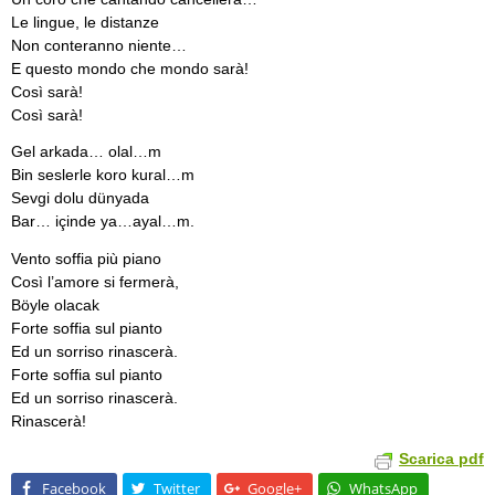
Le lingue, le distanze
Non conteranno niente…
E questo mondo che mondo sarà!
Così sarà!
Così sarà!
Gel arkada… olal…m
Bin seslerle koro kural…m
Sevgi dolu dünyada
Bar… içinde ya…ayal…m.
Vento soffia più piano
Così l’amore si fermerà,
Böyle olacak
Forte soffia sul pianto
Ed un sorriso rinascerà.
Forte soffia sul pianto
Ed un sorriso rinascerà.
Rinascerà!
Scarica pdf
Facebook
Twitter
Google+
WhatsApp